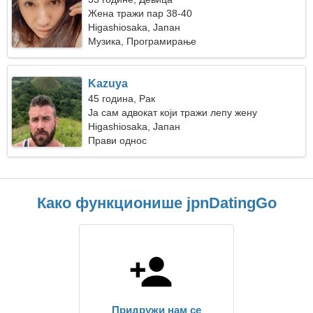
Жена тражи пар 38-40
Higashiosaka, Јапан
Музика, Програмирање
Kazuya
45 година, Рак
Ја сам адвокат који тражи лепу жену
Higashiosaka, Јапан
Прави однос
Како функционише jpnDatingGo
Придружи нам се