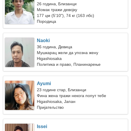
26 година, Близанци
Момак тражи девојку
177 цм (5'10"), 74 кг (163 лбс)
Породица
Naoki
36 година, Девица
Мушкарац жели да упозна жену
Higashiosaka
Политика и право, Планинарење
Ayumi
23 године стар, Близанци
Фина жена тражи некога попут тебе
Higashiosaka, Јапан
Пријатељство
Issei