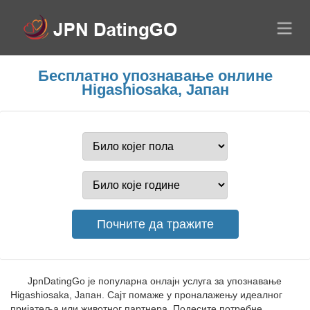
Бесплатно упознавање онлине
Higashiosaka, Јапан
JpnDatingGo је популарна онлајн услуга за упознавање
Higashiosaka, Јапан. Сајт помаже у проналажењу идеалног
пријатеља или животног партнера. Подесите потребне