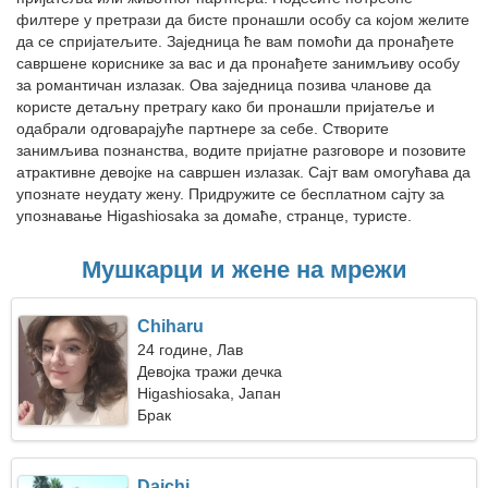
филтере у претрази да бисте пронашли особу са којом желите
да се спријатељите. Заједница ће вам помоћи да пронађете
савршене кориснике за вас и да пронађете занимљиву особу
за романтичан излазак. Ова заједница позива чланове да
користе детаљну претрагу како би пронашли пријатеље и
одабрали одговарајуће партнере за себе. Створите
занимљива познанства, водите пријатне разговоре и позовите
атрактивне девојке на савршен излазак. Сајт вам омогућава да
упознате неудату жену. Придружите се бесплатном сајту за
упознавање Higashiosaka за домаће, странце, туристе.
Мушкарци и жене на мрежи
Chiharu
24 године, Лав
Девојка тражи дечка
Higashiosaka, Јапан
Брак
Daichi