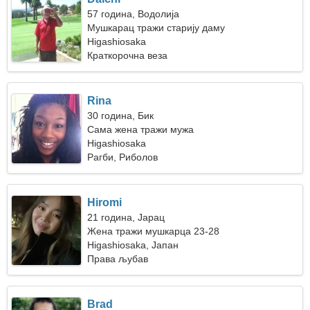
57 година, Водолија
Мушкарац тражи старију даму
Higashiosaka
Краткорочна веза
Rina
30 година, Бик
Сама жена тражи мужа
Higashiosaka
Рагби, Риболов
Hiromi
21 година, Јарац
Жена тражи мушкарца 23-28
Higashiosaka, Јапан
Права љубав
Brad