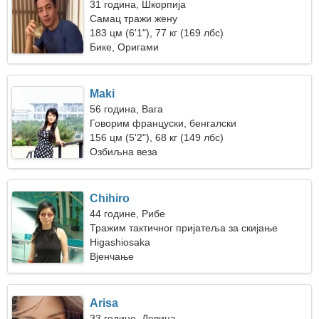
31 година, Шкорпија
Самац тражи жену
183 цм (6'1"), 77 кг (169 лбс)
Бике, Оригами
Maki
56 година, Вага
Говорим француски, бенгалски
156 цм (5'2"), 68 кг (149 лбс)
Озбиљна веза
Chihiro
44 године, Рибе
Тражим тактичног пријатеља за скијање
Higashiosaka
Вјенчање
Arisa
33 године, Девица