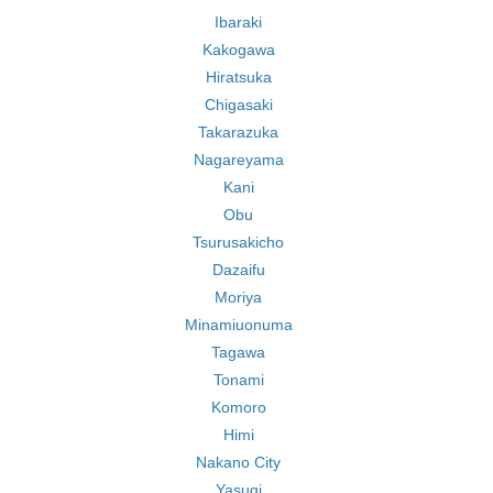
Ibaraki
Kakogawa
Hiratsuka
Chigasaki
Takarazuka
Nagareyama
Kani
Obu
Tsurusakicho
Dazaifu
Moriya
Minamiuonuma
Tagawa
Tonami
Komoro
Himi
Nakano City
Yasugi