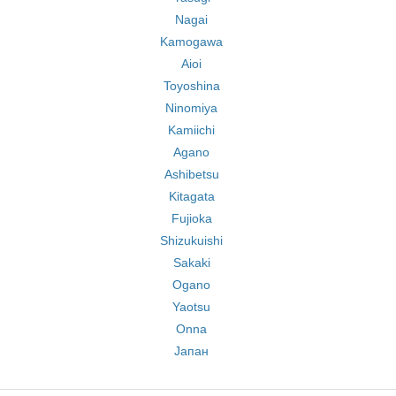
Nagai
Kamogawa
Aioi
Toyoshina
Ninomiya
Kamiichi
Agano
Ashibetsu
Kitagata
Fujioka
Shizukuishi
Sakaki
Ogano
Yaotsu
Onna
Јапан