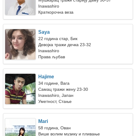
Мушкарац тражи старију даму 50-57
Inawashiro
Краткорочна веза
Saya
22 година стар, Бик
Девојка тражи дечка 23-32
Inawashiro
Права љубав
Hajime
34 године, Вага
Самац тражи жену 23-30
Inawashiro, Јапан
Уметност, Стање
Mari
58 година, Ован
Више волим музику и пливање