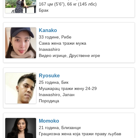
167 цм (5'6"), 66 кг (145 лбс)
Брак
Kanako
33 године, Рибе
Сама жена тражи мужа
Inawashiro
Видео игрице, Друствене игре
Ryosuke
25 година, Бик
Мушкарац тражи жену 24-29
Inawashiro, Јапан
Породица
Momoko
21 година, Близанци
Грациозна жена која тражи праву љубав