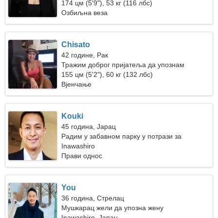
174 цм (5'9"), 53 кг (116 лбс)
Озбиљна веза
Chisato
42 године, Рак
Тражим доброг пријатеља да упознам
155 цм (5'2"), 60 кг (132 лбс)
Вјенчање
Kouki
45 година, Јарац
Радим у забавном парку у потрази за
невероватном женом
Inawashiro
Прави однос
You
36 година, Стрелац
Мушкарац жели да упозна жену
Inawashiro, Јапан