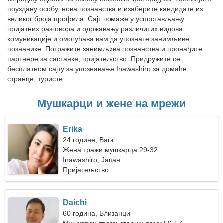
поуздану особу, нова познанства и изаберите кандидате из
великог броја профила. Сајт помаже у успостављању
пријатних разговора и одржавању различитих видова
комуникације и омогућава вам да упознате занимљиве
познанике. Потражите занимљива познанства и пронађите
партнере за састанке, пријатељство. Придружите се
бесплатном сајту за упознавање Inawashiro за домаће,
странце, туристе.
Мушкарци и жене на мрежи
Erika
24 године, Вага
Жена тражи мушкарца 29-32
Inawashiro, Јапан
Пријатељство
Daichi
60 година, Близанци