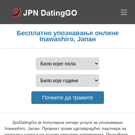
Бесплатно упознавање онлине
Inawashiro, Јапан
JpnDatingGo је популарна онлајн услуга за упознавање
Inawashiro, Јапан. Пројекат тражи одговарајућег партнера за
изградњу односа на основу неколико критеријума. Пронађите