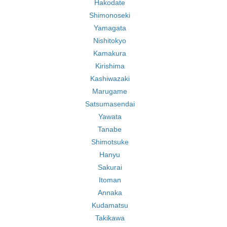
Hakodate
Shimonoseki
Yamagata
Nishitokyo
Kamakura
Kirishima
Kashiwazaki
Marugame
Satsumasendai
Yawata
Tanabe
Shimotsuke
Hanyu
Sakurai
Itoman
Annaka
Kudamatsu
Takikawa