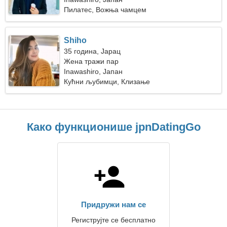
Пилатес, Вожња чамцем
Shiho
35 година, Јарац
Жена тражи пар
Inawashiro, Јапан
Кућни љубимци, Клизање
Како функционише jpnDatingGo
Придружи нам се
Региструјте се бесплатно