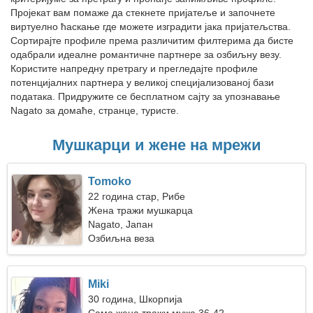
Пројекат вам помаже да стекнете пријатеље и започнете
виртуелно ћаскање где можете изградити јака пријатељства.
Сортирајте профиле према различитим филтерима да бисте
одабрали идеалне романтичне партнере за озбиљну везу.
Користите напредну претрагу и прегледајте профиле
потенцијалних партнера у великој специјализованој бази
података. Придружите се бесплатном сајту за упознавање
Nagato за домаће, странце, туристе.
Мушкарци и жене на мрежи
Tomoko
22 година стар, Рибе
Жена тражи мушкарца
Nagato, Јапан
Озбиљна веза
Miki
30 година, Шкорпија