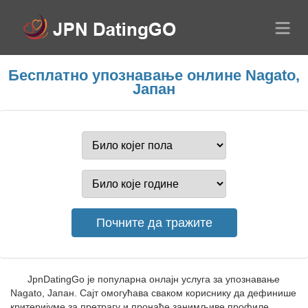
Бесплатно упознавање онлине Nagato,
Јапан
JpnDatingGo је популарна онлајн услуга за упознавање
Nagato, Јапан. Сајт омогућава сваком кориснику да дефинише
критеријуме за претрагу и пронађе занимљиве профиле.