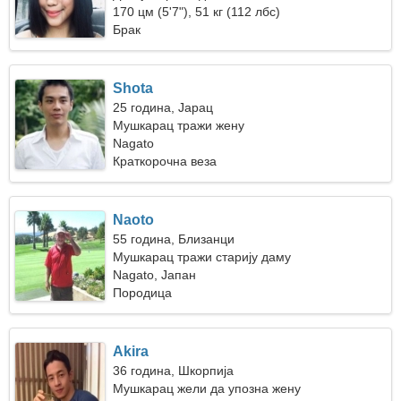
170 цм (5'7"), 51 кг (112 лбс)
Брак
Shota
25 година, Јарац
Мушкарац тражи жену
Nagato
Краткорочна веза
Naoto
55 година, Близанци
Мушкарац тражи старију даму
Nagato, Јапан
Породица
Akira
36 година, Шкорпија
Мушкарац жели да упозна жену