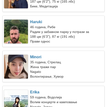
187 цм (6'2"), 75 кг (165 лбс)
Бике, Медитација
Haruki
46 година, Рибе
Радим у забавном парку у потрази за
скромном женом
188 цм (6'3"), 87 кг (191 лбс)
Прави однос
Minori
35 година, Стрелац
Жена тражи пар
Nagato
Волонтирање, Хумор
Erika
59 година, Водолија
Волим концерте и камповање
Nagato, Јапан