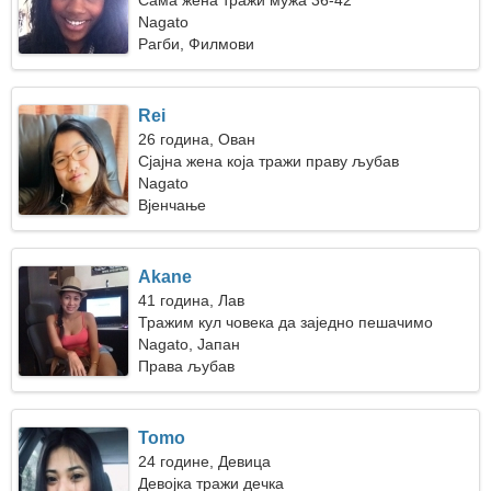
Сама жена тражи мужа 36-42
Nagato
Рагби, Филмови
Rei
26 година, Ован
Сјајна жена која тражи праву љубав
Nagato
Вјенчање
Akane
41 година, Лав
Тражим кул човека да заједно пешачимо
Nagato, Јапан
Права љубав
Tomo
24 године, Девица
Девојка тражи дечка