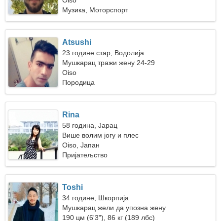
Oiso
Музика, Моторспорт
Atsushi
23 године стар, Водолија
Мушкарац тражи жену 24-29
Oiso
Породица
Rina
58 година, Јарац
Више волим јогу и плес
Oiso, Јапан
Пријатељство
Toshi
34 године, Шкорпија
Мушкарац жели да упозна жену
190 цм (6'3"), 86 кг (189 лбс)