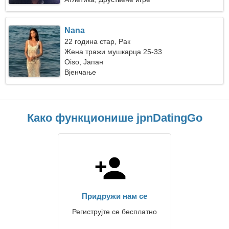
Nana
22 година стар, Рак
Жена тражи мушкарца 25-33
Oiso, Јапан
Вјенчање
Како функционише jpnDatingGo
Придружи нам се
Региструјте се бесплатно