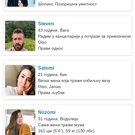
Шопинг, Позоришна уметност
Steven
43 године, Вага
Радим у канцеларији у потрази за привлачном
женом
Oiso
Прави однос
Satomi
21 година, Бик
Витка жена која тражи озбиљну везу
Oiso, Јапан
Права љубав
Nozomi
31 година, Водолија
Сама жена тражи мужа
161 цм (5'4"), 59 кг (130 лбс)