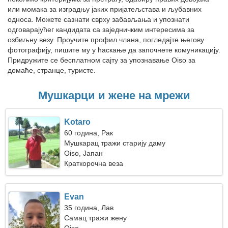
или момака за изградњу јаких пријатељстава и љубавних
односа. Можете сазнати сврху забављања и упознати
одговарајућег кандидата са заједничким интересима за
озбиљну везу. Проучите профил члана, погледајте његову
фотографију, пишите му у ћаскање да започнете комуникацију.
Придружите се бесплатном сајту за упознавање Oiso за
домаће, странце, туристе.
Мушкарци и жене на мрежи
Kotaro
60 година, Рак
Мушкарац тражи старију даму
Oiso, Јапан
Краткорочна веза
Evan
35 година, Лав
Самац тражи жену