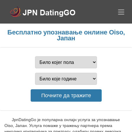
Бесплатно упознавање онлине Oiso,
Јапан
JpnDatingGo је популарна онлајн услуга за упознавање
Oiso, Јапан. Услуга помаже у тражењу партнера према
неколико критеријума за претрагу, одабиру правих девојака