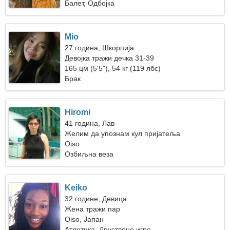
Балет, Одбојка
Mio
27 година, Шкорпија
Девојка тражи дечка 31-39
165 цм (5'5"), 54 кг (119 лбс)
Брак
Hiromi
41 година, Лав
Желим да упознам кул пријатеља
Oiso
Озбиљна веза
Keiko
32 године, Девица
Жена тражи пар
Oiso, Јапан
Атлетика, Друствене игре