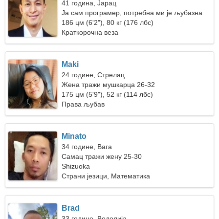
41 година, Јарац
Ја сам програмер, потребна ми је љубазна
жена
186 цм (6'2"), 80 кг (176 лбс)
Краткорочна веза
Maki
24 године, Стрелац
Жена тражи мушкарца 26-32
175 цм (5'9"), 52 кг (114 лбс)
Права љубав
Minato
34 године, Вага
Самац тражи жену 25-30
Shizuoka
Страни језици, Математика
Brad
33 године, Водолија