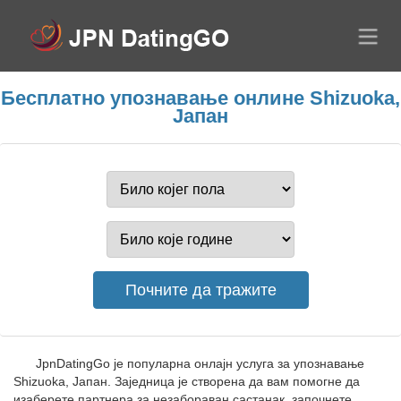
Бесплатно упознавање онлине Shizuoka,
Јапан
JpnDatingGo је популарна онлајн услуга за упознавање
Shizuoka, Јапан. Заједница је створена да вам помогне да
изаберете партнера за незабораван састанак, започнете