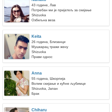
43 године, Лав
Потребан ми је пријатељ за скијање
Shizuoka
Озбиљна веза
Keita
26 година, Близанци
Мушкарац тражи жену
Shizuoka
Прави однос
Anna
55 година, Шкорпија
Волим скијање и кућне љубимце
Shizuoka, Јапан
Брак
Chiharu