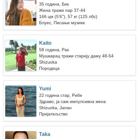
35 година, Бик
Жена тражи пар 37-44
166 цм (5'6"), 57 кг (125 лбс)
Блуес, Писање музике
Kaito
58 година, Рак
Мушкарац тражи старију даму 48-54
Shizuoka
Породица
Yumi
22 година стар, Рибе
Здраво, ја сам импулсивна жена
Shizuoka, Јапан
Пријатељство
Taka