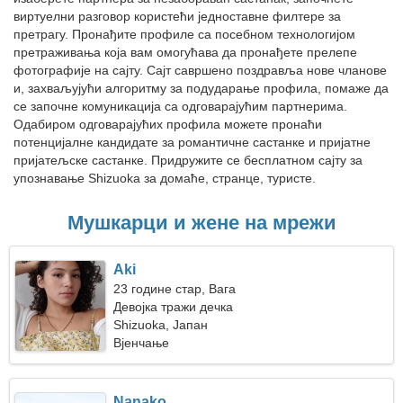
виртуелни разговор користећи једноставне филтере за
претрагу. Пронађите профиле са посебном технологијом
претраживања која вам омогућава да пронађете прелепе
фотографије на сајту. Сајт савршено поздравља нове чланове
и, захваљујући алгоритму за подударање профила, помаже да
се започне комуникација са одговарајућим партнерима.
Одабиром одговарајућих профила можете пронаћи
потенцијалне кандидате за романтичне састанке и пријатне
пријатељске састанке. Придружите се бесплатном сајту за
упознавање Shizuoka за домаће, странце, туристе.
Мушкарци и жене на мрежи
Aki
23 године стар, Вага
Девојка тражи дечка
Shizuoka, Јапан
Вјенчање
Nanako