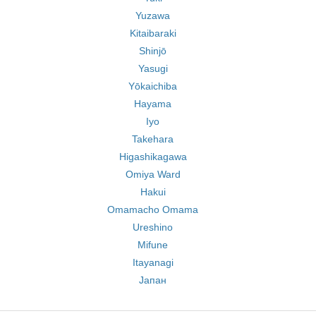
Yuzawa
Kitaibaraki
Shinjō
Yasugi
Yōkaichiba
Hayama
Iyo
Takehara
Higashikagawa
Omiya Ward
Hakui
Omamacho Omama
Ureshino
Mifune
Itayanagi
Јапан